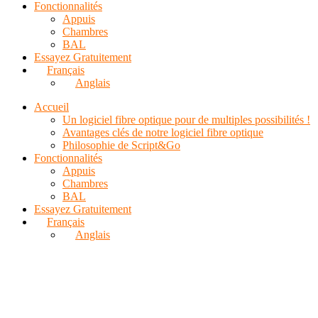
Fonctionnalités
Appuis
Chambres
BAL
Essayez Gratuitement
Français
Anglais
Accueil
Un logiciel fibre optique pour de multiples possibilités !
Avantages clés de notre logiciel fibre optique
Philosophie de Script&Go
Fonctionnalités
Appuis
Chambres
BAL
Essayez Gratuitement
Français
Anglais