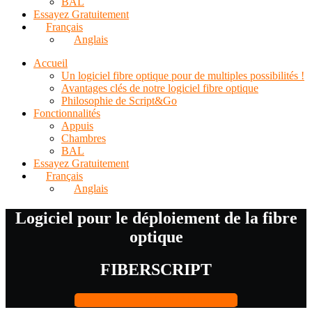
BAL
Essayez Gratuitement
Français
Anglais
Accueil
Un logiciel fibre optique pour de multiples possibilités !
Avantages clés de notre logiciel fibre optique
Philosophie de Script&Go
Fonctionnalités
Appuis
Chambres
BAL
Essayez Gratuitement
Français
Anglais
Logiciel pour le déploiement de la fibre
optique
FIBERSCRIPT
ESSAYEZ GRATUITEMENT