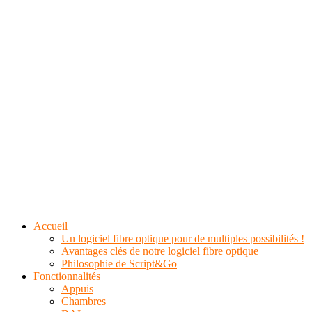
Accueil
Un logiciel fibre optique pour de multiples possibilités !
Avantages clés de notre logiciel fibre optique
Philosophie de Script&Go
Fonctionnalités
Appuis
Chambres