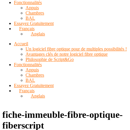
Fonctionnalités
Appuis
Chambres
BAL
Essayez Gratuitement
Français
Anglais
Accueil
Un logiciel fibre optique pour de multiples possibilités !
Avantages clés de notre logiciel fibre optique
Philosophie de Script&Go
Fonctionnalités
Appuis
Chambres
BAL
Essayez Gratuitement
Français
Anglais
fiche-immeuble-fibre-optique-
fiberscript