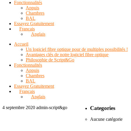
Fonctionnalités
Appuis
Chambres
BAL
Essayez Gratuitement
Français
Anglais
Accueil
Un logiciel fibre optique pour de multiples possibilités !
Avantages clés de notre logiciel fibre optique
Philosophie de Script&Go
Fonctionnalités
Appuis
Chambres
BAL
Essayez Gratuitement
Français
Anglais
4 septembre 2020
admin-script&go
Categories
Aucune catégorie