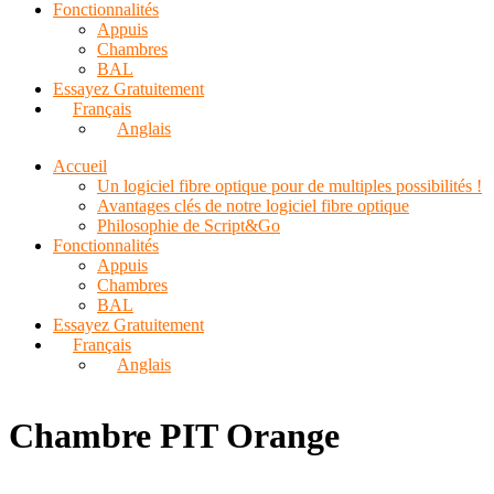
Fonctionnalités
Appuis
Chambres
BAL
Essayez Gratuitement
Français
Anglais
Accueil
Un logiciel fibre optique pour de multiples possibilités !
Avantages clés de notre logiciel fibre optique
Philosophie de Script&Go
Fonctionnalités
Appuis
Chambres
BAL
Essayez Gratuitement
Français
Anglais
Chambre PIT Orange