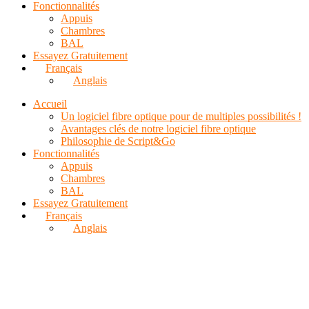
Fonctionnalités
Appuis
Chambres
BAL
Essayez Gratuitement
Français
Anglais
Accueil
Un logiciel fibre optique pour de multiples possibilités !
Avantages clés de notre logiciel fibre optique
Philosophie de Script&Go
Fonctionnalités
Appuis
Chambres
BAL
Essayez Gratuitement
Français
Anglais