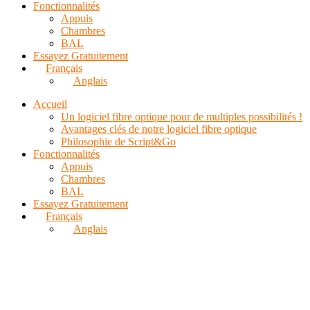
Fonctionnalités
Appuis
Chambres
BAL
Essayez Gratuitement
Français
Anglais
Accueil
Un logiciel fibre optique pour de multiples possibilités !
Avantages clés de notre logiciel fibre optique
Philosophie de Script&Go
Fonctionnalités
Appuis
Chambres
BAL
Essayez Gratuitement
Français
Anglais